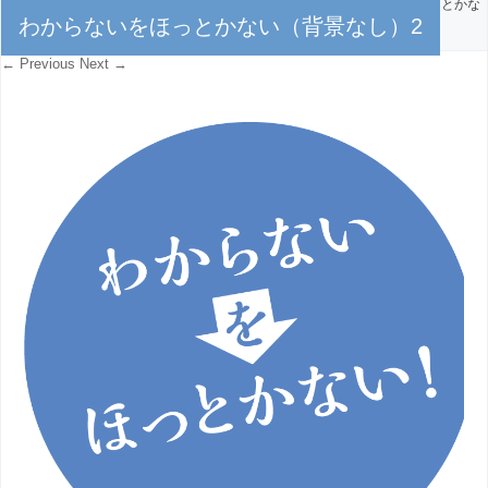
PUBLISHED
2020年2月22日
AT
734 × 629
IN
わからないをほっとかな
わからないをほっとかない（背景なし）2
い（背景なし）2
← Previous
Next →