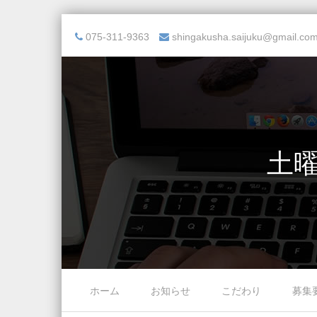
075-311-9363
shingakusha.saijuku@gmail.co
土曜
Skip to content
ホーム
お知らせ
こだわり
募集
Menu