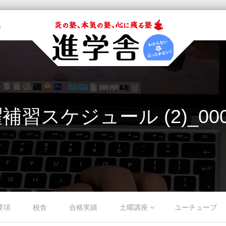
m
補習スケジュール (2)_000
要項
校舎
合格実績
土曜講座
ユーチューブ