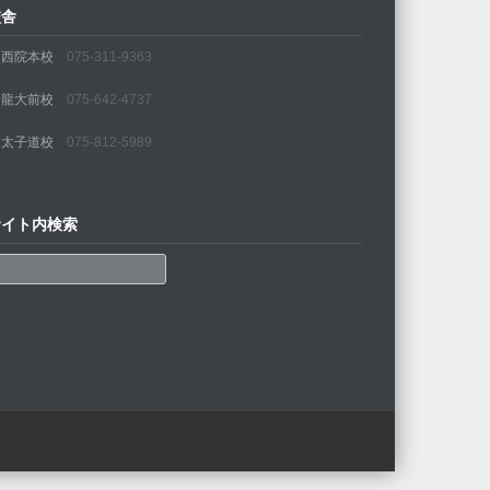
校舎
・西院本校
075-311-9363
・龍大前校
075-642-4737
・太子道校
075-812-5989
サイト内検索
arch