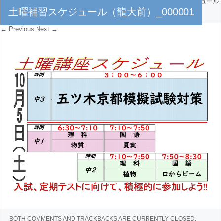
PUBLISHED
2024年10月2日
AT
5569 × 3885
IN
土曜補習スケジュール
土曜補習スケジュール（龍大前）_000001
（龍大前）_000001
← Previous
Next →
BOTH COMMENTS AND TRACKBACKS ARE CURRENTLY CLOSED.