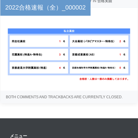
PUBLISHED
2022年3月18日
AT
2277 × 987
IN
合格実績
2022合格速報（全）_000002
← Previous
Next →
BOTH COMMENTS AND TRACKBACKS ARE CURRENTLY CLOSED.
メニュー