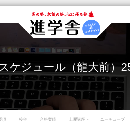
m
スケジュール（龍大前）25_0
要項
校舎
合格実績
土曜講座
ユーチューブ