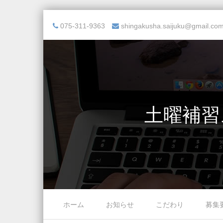
075-311-9363
shingakusha.saijuku@gmail.co
土曜補習
Skip to content
ホーム
お知らせ
こだわり
募集
Menu