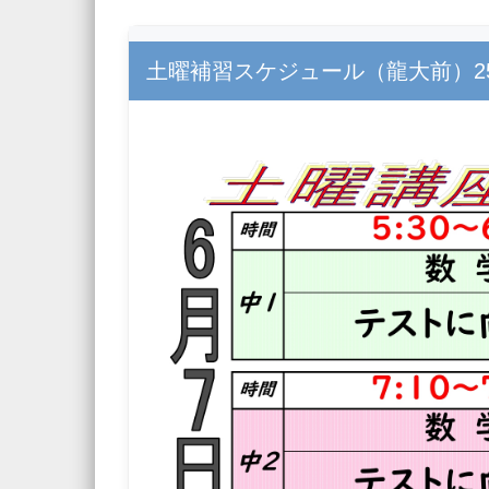
PUBLISHED
2025年6月4日
AT
2000 × 1414
IN
土
土曜補習スケジュール（龍大前）25_
← Previous
Next →