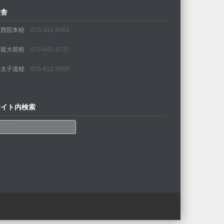
校舎
・西院本校
075-311-9363
・龍大前校
075-642-4737
・太子道校
075-812-5989
サイト内検索
arch