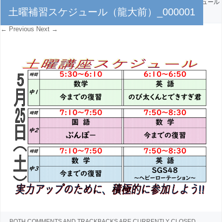
PUBLISHED
2024年5月22日
AT
5485 × 3885
IN
土曜補習スケジュール
土曜補習スケジュール（龍大前）_000001
（龍大前）_000001
← Previous
Next →
BOTH COMMENTS AND TRACKBACKS ARE CURRENTLY CLOSED.