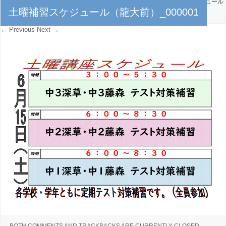
PUBLISHED
2024年6月13日
AT
5381 × 3809
IN
土曜補習スケジュール
土曜補習スケジュール（龍大前）_000001
（龍大前）_000001
← Previous
Next →
BOTH COMMENTS AND TRACKBACKS ARE CURRENTLY CLOSED.