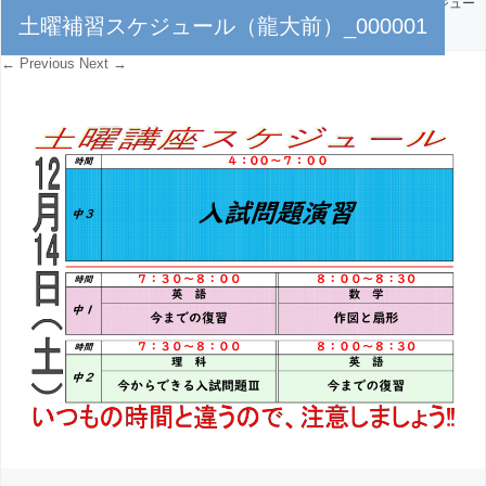
PUBLISHED
2024年12月11日
AT
5349 × 3857
IN
土曜補習スケジュー
土曜補習スケジュール（龍大前）_000001
ル（龍大前）_000001
← Previous
Next →