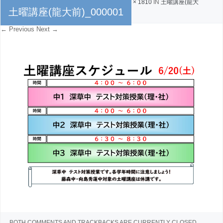
PUBLISHED
2026年6月17日
AT
2560 × 1810
IN
土曜講座(龍大
土曜講座(龍大前)_000001
前)_000001
← Previous
Next →
BOTH COMMENTS AND TRACKBACKS ARE CURRENTLY CLOSED.