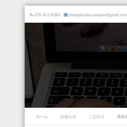
075-311-9363
shingakusha.saijuku@gmail.co
Skip to content
ホーム
お知らせ
こだわり
募集
Menu