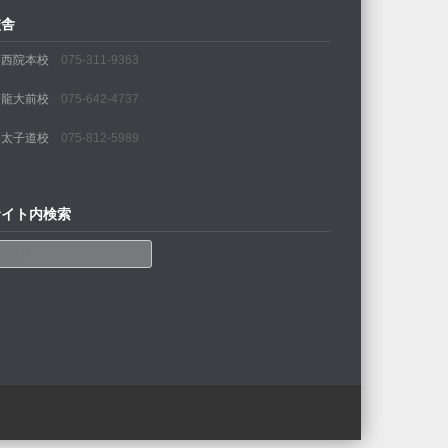
校舎
・西院本校
075-311-9363
・龍大前校
075-642-4737
・太子道校
075-812-5989
サイト内検索
arch