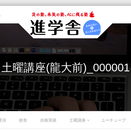
m
土曜講座(龍大前)_000001
要項
校舎
合格実績
土曜講座
ユーチューブ