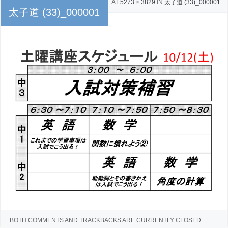
PUBLISHED
2024年10月9日
AT
5273 × 3829
IN
太子道 (33)_000001
太子道 (33)_000001
← Previous
Next →
BOTH COMMENTS AND TRACKBACKS ARE CURRENTLY CLOSED.