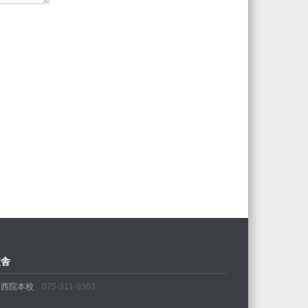
校舎
・西院本校
075-311-9363