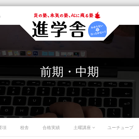
m
前期・中期
要項
校舎
合格実績
土曜講座
ユーチューブ