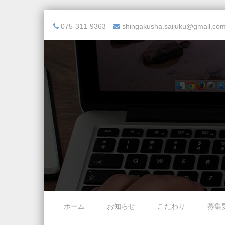
075-311-9363
shingakusha.saijuku@gmail.co
Skip to content
ホーム
お知らせ
こだわり
募集
Menu