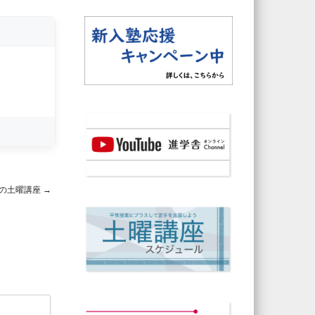
の土曜講座
→