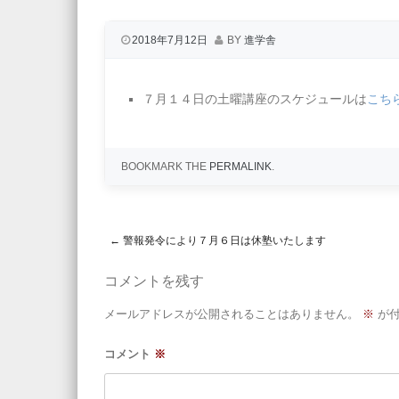
2018年7月12日
BY
進学舎
７月１４日の土曜講座のスケジュールは
こち
BOOKMARK THE
PERMALINK
.
←
警報発令により７月６日は休塾いたします
Post navigation
コメントを残す
メールアドレスが公開されることはありません。
※
が付
コメント
※