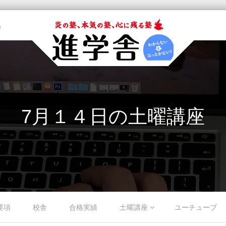
m
7月１４日の土曜講座
要項
校舎
合格実績
土曜講座
ユーチューブ