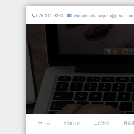
075-311-9363
shingakusha.saijuku@gmail.co
Skip to content
ホーム
お知らせ
こだわり
募集
Menu