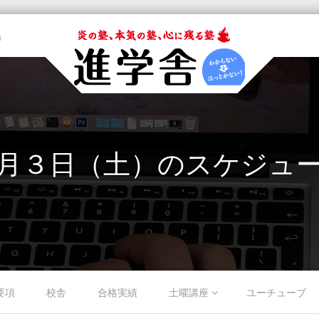
m
月３日（土）のスケジュ
要項
校舎
合格実績
土曜講座
ユーチューブ