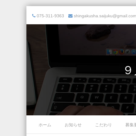
075-311-9363
shingakusha.saijuku@gmail.co
９
Skip to content
ホーム
お知らせ
こだわり
募集
Menu