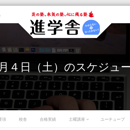
m
月４日（土）のスケジュ
要項
校舎
合格実績
土曜講座
ユーチューブ