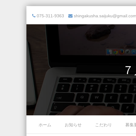
075-311-9363
shingakusha.saijuku@gmail.co
７
Skip to content
ホーム
お知らせ
こだわり
募集
Menu