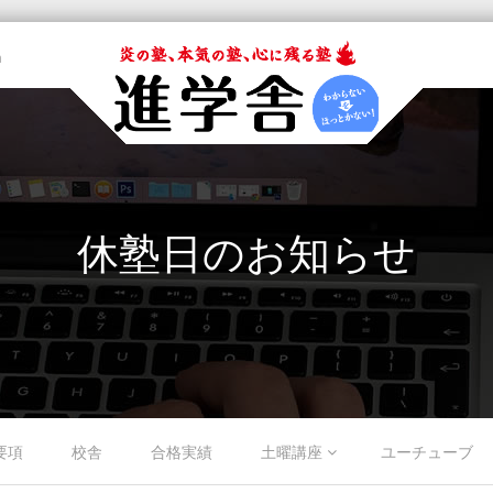
m
休塾日のお知らせ
要項
校舎
合格実績
土曜講座
ユーチューブ