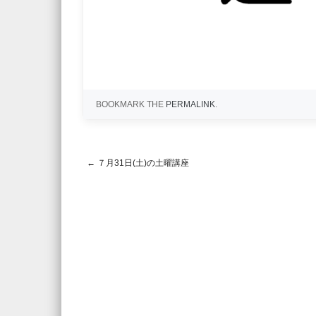
BOOKMARK THE
PERMALINK
.
←
７月31日(土)の土曜講座
Post navigation