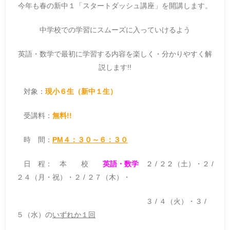
今年も春の新中１「スタートダッシュ講座」を開講します。
中学校での学習にスムーズに入っていけるよう
英語・数学で最初に学習する内容を楽しく・分かりやすく解
説します!!
対象：
現小６生（新中１生）
受講料：
無料!!
時 間：
PM４：３０～６：３０
日 程： 本 校
英語・数学
２ / ２２（土）・２ /
２４（月・祝）・２ / ２７（木）・
３ / ４（火）・３ /
５（水）の
いずれか１回