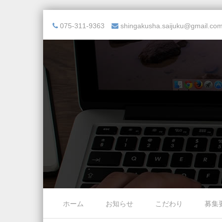
075-311-9363
shingakusha.saijuku@gmail.co
Skip to content
ホーム
お知らせ
こだわり
募集
Menu